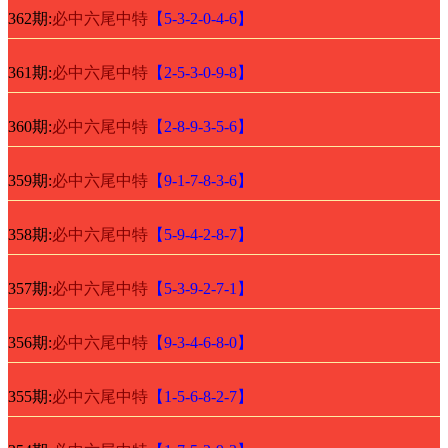
362期:
必中六尾中特
【5-3-2-0-4-6】
361期:
必中六尾中特
【2-5-3-0-9-8】
360期:
必中六尾中特
【2-8-9-3-5-6】
359期:
必中六尾中特
【9-1-7-8-3-6】
358期:
必中六尾中特
【5-9-4-2-8-7】
357期:
必中六尾中特
【5-3-9-2-7-1】
356期:
必中六尾中特
【9-3-4-6-8-0】
355期:
必中六尾中特
【1-5-6-8-2-7】