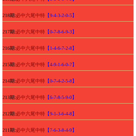
218期:
必中六尾中特
【9-4-3-2-0-5】
217期:
必中六尾中特
【0-7-8-6-9-3】
216期:
必中六尾中特
【1-4-6-7-2-8】
215期:
必中六尾中特
【4-9-1-6-0-7】
214期:
必中六尾中特
【0-7-4-2-5-8】
213期:
必中六尾中特
【6-7-8-5-9-0】
212期:
必中六尾中特
【9-1-3-6-4-8】
211期:
必中六尾中特
【7-6-3-8-4-9】