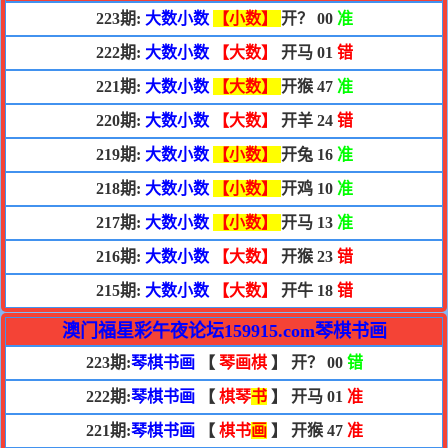
223期:
大数小数
【小数】
开？ 00
准
222期:
大数小数
【大数】
开马 01
错
221期:
大数小数
【大数】
开猴 47
准
220期:
大数小数
【大数】
开羊 24
错
219期:
大数小数
【小数】
开兔 16
准
218期:
大数小数
【小数】
开鸡 10
准
217期:
大数小数
【小数】
开马 13
准
216期:
大数小数
【大数】
开猴 23
错
215期:
大数小数
【大数】
开牛 18
错
澳门福星彩午夜论坛159915.com琴棋书画
223期:
琴棋书画
【
琴
画
棋
】 开？ 00
错
222期:
琴棋书画
【
棋
琴
书
】 开马 01
准
221期:
琴棋书画
【
棋
书
画
】 开猴 47
准