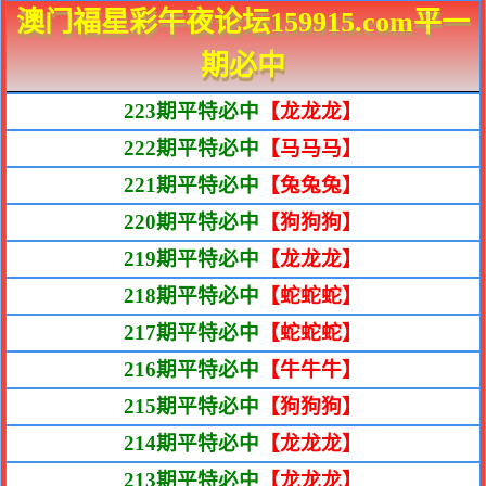
澳门福星彩午夜论坛159915.com平一
期必中
223期平特必中
【龙龙龙】
222期平特必中
【马马马】
221期平特必中
【兔兔兔】
220期平特必中
【狗狗狗】
219期平特必中
【龙龙龙】
218期平特必中
【蛇蛇蛇】
217期平特必中
【蛇蛇蛇】
216期平特必中
【牛牛牛】
215期平特必中
【狗狗狗】
214期平特必中
【龙龙龙】
213期平特必中
【龙龙龙】