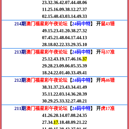
23.32.36.42.07.44.48.06
11.25.16.09.38.12.27.37
02.15.40.43.03.14.49.33
214期
澳门福星彩午夜论坛
【
24码中特
】 开
鼠43错
49.15.23.41.20.38.27.32
07.45.21.48.04.17.44.13
28.18.02.22.33.29.35.10
213期
澳门福星彩午夜论坛
【
24码中特
】 开
马37准
25.12.43.19.17.46.16.
37
29.28.23.09.06.05.35.39
18.24.22.01.40.33.49.41
212期
澳门福星彩午夜论坛
【
24码中特
】 开
鸡46错
38.31.37.23.43.34.41.49
35.11.22.03.14.36.20.39
30.29.25.33.32.27.40.21
211期
澳门福星彩午夜论坛
【
24码中特
】 开
虎17准
41.26.20.14.07.08.24.35
27.34.
17
.18.48.09.21.22