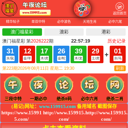
返回首页
精华帖子
单双中特
必中波色
天地生肖
必中六尾
澳门福星彩
澳彩
港彩
最新消息：
【通天论坛】公告：本站不收会员，没有任何会员电话，所有资料 全
三段中特
一期必中
绝杀8码
必中六肖
绝杀二肖
(易记)网址：
www.159915.com
备用域名 截图保存
https://www.15991
http://www.159915.
http://www.159915.
5.com/
com/
com/