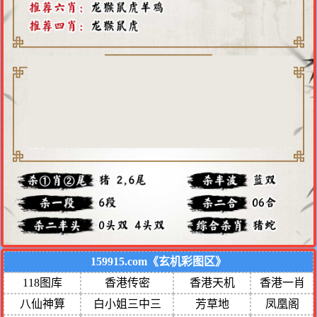
159915.com《玄机彩图区》
118图库
香港传密
香港天机
香港一肖
八仙神算
白小姐三中三
芳草地
凤凰阁