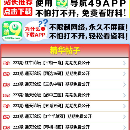
精华帖子
223期:红牛论坛【平特一肖】期期免费公开
223期:通天论坛【精选16码】期期免费公开
223期:通天论坛【三头中特】期期免费公开
223期:通天论坛【必中三国】期期免费公开
223期:通天论坛【五肖五码】期期免费公开
223期:通天论坛【3个半单双】期期免费公开
223期:通天论坛【琴棋书画】期期免费公开