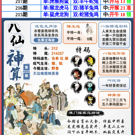
217期
单:虎猴狗鼠
双:羊牛蛇兔
中:
开马 13
错
216期
单:猴龙虎马
双:猪羊兔鸡
中:
开猴 23
准
215期
单:鼠虎龙狗
双:蛇猪兔鸡
中:
开牛 18
错