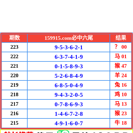
期数
159915.com必中六尾
结果
223
9-5-3-6-2-1
？ 00
222
6-3-7-4-1-9
马 01
221
0-1-5-8-9-3
猴 47
220
5-2-6-8-4-9
羊 24
219
6-8-5-0-4-9
兔 16
218
9-4-3-2-0-5
鸡 10
217
0-7-8-6-9-3
马 13
216
1-4-6-7-2-8
猴 23
215
4-9-1-6-0-7
牛 18